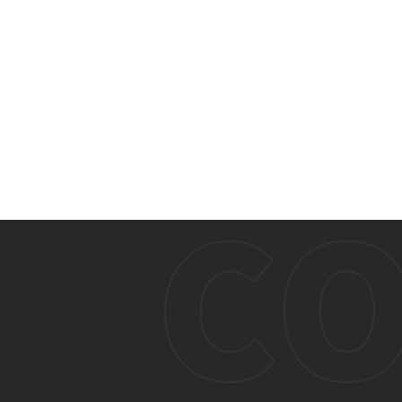
投
稿
ナ
ビ
ゲ
ー
シ
ョ
ン