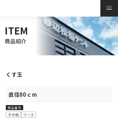
ITEM
商品紹介
くす玉
直径80ｃm
商品番号
その他
リース