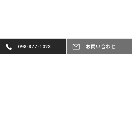
098-877-1028
お問い合わせ
投
稿
一覧へ戻る
ナ
ビ
ゲ
ー
シ
ョ
ン
CONTACT