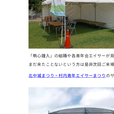
「執心鐘入」の組踊や各青年会エイサーが
まだ来たことないという方は是非次回ご来
北中城まつり・村内青年エイサーまつり
の