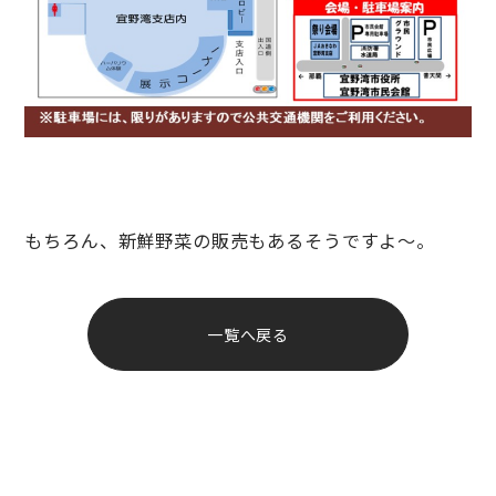
もちろん、新鮮野菜の販売もあるそうですよ～。
投
稿
一覧へ戻る
ナ
ビ
ゲ
ー
シ
ョ
ン