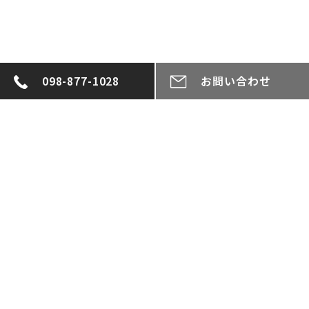
098-877-1028
お問い合わせ
投
稿
一覧へ戻る
ナ
ビ
ゲ
ー
シ
ョ
ン
CONTACT
お問い合わせ