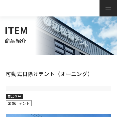
ITEM
商品紹介
可動式日除けテント（オーニング）
商品番号
常設用テント