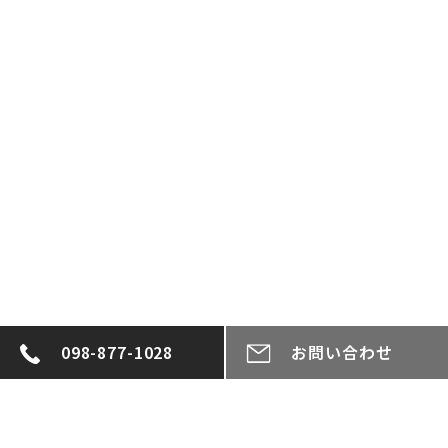
098-877-1028
お問い合わせ
投
稿
一覧へ戻る